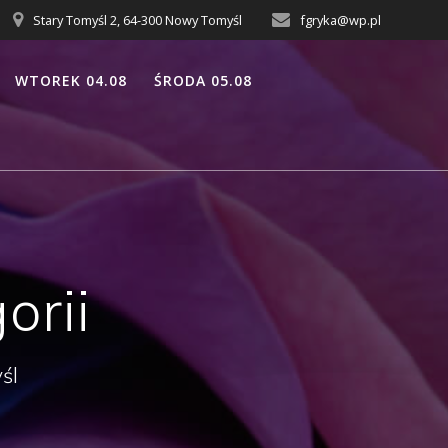
Stary Tomyśl 2, 64-300 Nowy Tomyśl
fgryka@wp.pl
WTOREK 04.08
ŚRODA 05.08
orii
śl