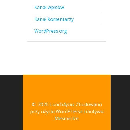
Kanał wpisów
Kanał komentarzy
WordPress.org
© 2026 Lunch4you. Zbudowano
przy użyciu WordPressa i
motywu
Mesmerize