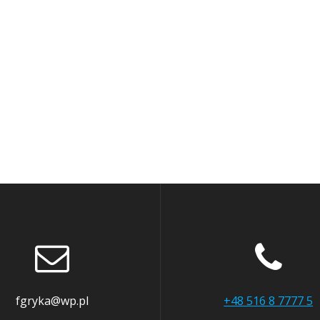
fgryka@wp.pl
+48 516 8 7777 5